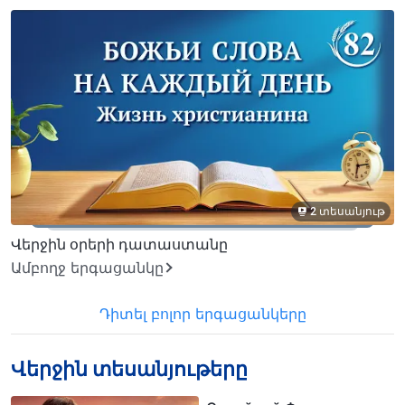
2 տեսանյութ
Վերջին օրերի դատաստանը
Ամբողջ երգացանկը
Դիտել բոլոր երգացանկերը
Վերջին տեսանյութերը