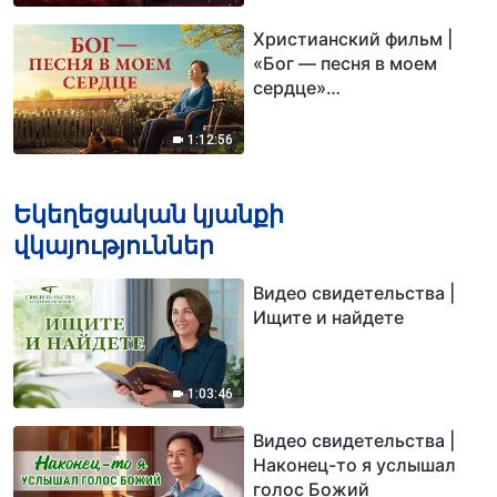
Христианский фильм |
«Бог — песня в моем
сердце»
Парализованный,
страдающий амнезией и
1:12:56
находящийся на грани
смерти — кто сотворил
чудо жизни?
Եկեղեցական կյանքի
վկայություններ
Видео свидетельства |
Ищите и найдете
1:03:46
Видео свидетельства |
Наконец-то я услышал
голос Божий