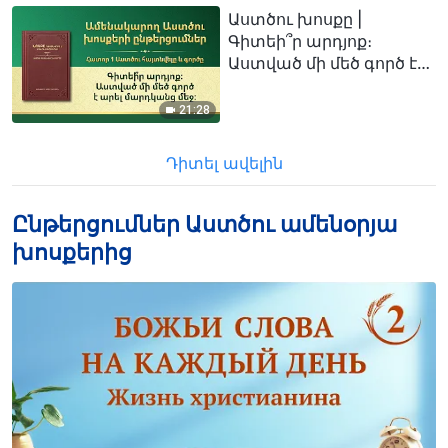
Աստծու խոսքը |
Գիտեի՞ր արդյոք։
Աստված մի մեծ գործ է
արել մարդկանց մեջ:
21:28
Դիտել ավելին
Ընթերցումներ Աստծու ամենօրյա
խոսքերից