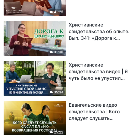
41:25
Христианские
свидетельства об опыте.
Вып. 341: «Дорога к
Царству Небесному»
31:38
Христианские
свидетельства видео | Я
чуть было не упустил
свой шанс
поприветствовать
35:34
Господа
Евангельские видео
свидетельства | Кого
следует слушать
касательно возвращения
Господа?
25:22