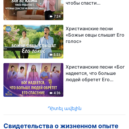
чтобы спасти
человечество»
7:24
Христианские песни
«Божьи овцы слышат Его
голос»
5:51
Христианские песни «Бог
надеется, что больше
людей обретет Его
спасение» | 2026 Голоса
хвалы
4:36
Դիտել ավելին
Свидетельства о жизненном опыте