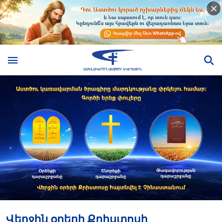
Վերջին օրերի Քրիստոսի