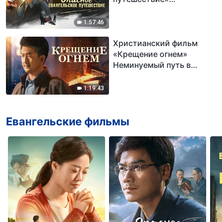
Распространение
Евангелия о возвращении
1:57:46
Господа Иисуса
Христианский фильм
«Крещение огнем»
Неминуемый путь в
Царство Небесное
1:19:43
Евангельские фильмы