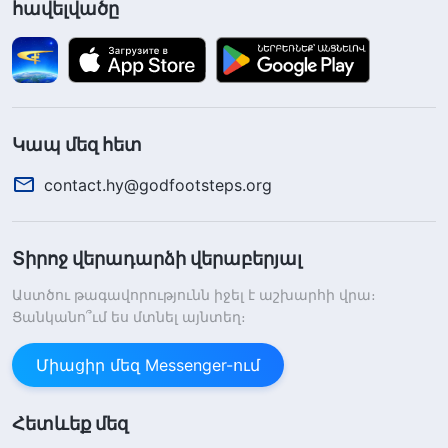
հավելվածը
Կապ մեզ հետ
contact.hy@godfootsteps.org
Տիրոջ վերադարձի վերաբերյալ
Աստծու թագավորությունն իջել է աշխարհի վրա։
Ցանկանո՞ւմ ես մտնել այնտեղ։
Միացիր մեզ Messenger-ում
Հետևեք մեզ