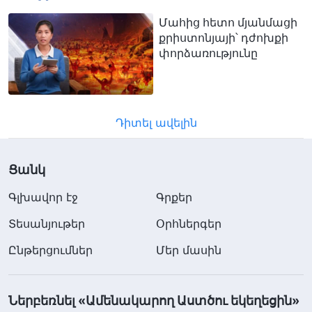
Մահից հետո մյանմացի
քրիստոնյայի՝ դժոխքի
փորձառությունը
Դիտել ավելին
Ցանկ
Գլխավոր էջ
Գրքեր
Տեսանյութեր
Օրհներգեր
Ընթերցումներ
Մեր մասին
Ներբեռնել «Ամենակարող Աստծու եկեղեցին»