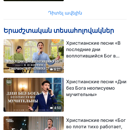
Դիտել ավելին
Երաժշտական տեսահոլովակներ
Христианские песни «В
последние дни
воплотившийся Бог в
основном
совершенствует
6:21
человека словами»
Христианские песни «Дни
без Бога неописуемо
мучительны»
4:50
Христианские песни «Бог
во плоти тихо работает,